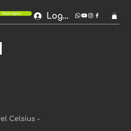
Login
Pedir Agora
el Celsius -