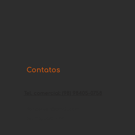
Contatos
Tel. comercial: (98) 98405-0758
fortcenter@gmail.com
Tel: (98) 3878-2155