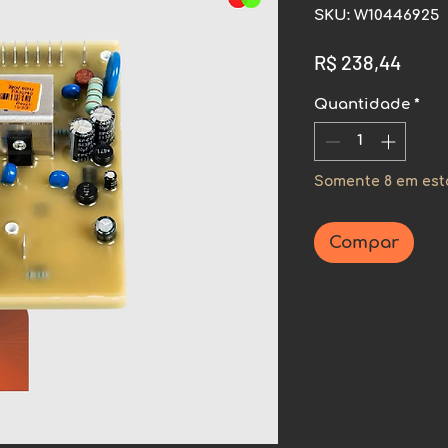
SKU: W10446925
Preç
R$ 238,44
Quantidade
*
Somente 8 em es
Compar