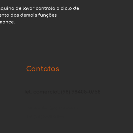
uina de lavar controla o ciclo de 
nto das demais funções 
mance.
Contatos
Tel. comercial: (98) 98405-0758
fortcenter@gmail.com
Tel: (98) 3878-2155