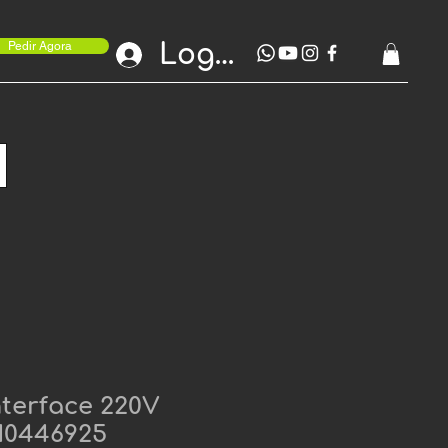
Login
Pedir Agora
nterface 220V
10446925