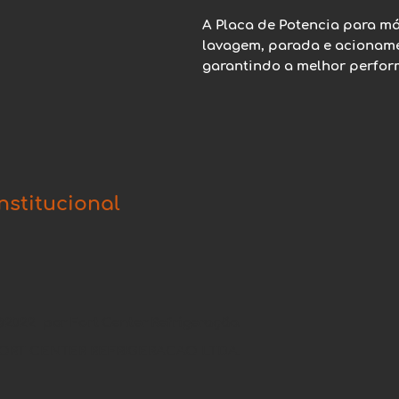
A Placa de Potencia para máq
lavagem, parada e acioname
garantindo a melhor perfor
Institucional
2022 por Fort Center Refrigeração.
ORT CENTER REFRIGERACAO LTDA.