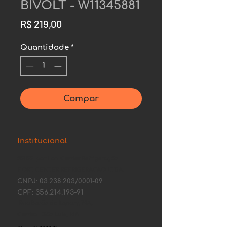
BIVOLT - W11345881
Preço
R$ 219,00
Quantidade
*
Compar
Institucional
©2022 por Fort Center Refrigeração.
FORT CENTER REFRIGERACAO LTDA.
CNPJ:
03.238.203
/0001-09
CPF:
356.214.193-91
Rua Barão de Itapary, 70A,
Centro - São Luís, MA