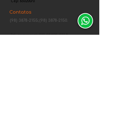
Cep:
65020070
Contatos
(98) 3878-2155;
(98) 3878-2150.
Tel. comercial: (98) 98405-0758
fortcenter@gmail.com
Canais de Segurança
Central de
atendimentos
Política de Privacidade Whirlpool
Política de Envio, Troca, Devolução e
Reembolso
Entregas de 10 a 15 dias
Formas de Pagamento