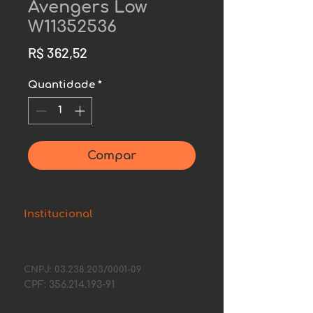
Avengers Low
W11352536
Preço
R$ 362,52
Quantidade
*
Compar
Institucional
©2022 por Fort Center Refrigeração.
FORT CENTER REFRIGERACAO LTDA.
CNPJ:
03.238.203
/0001-09
CPF:
356.214.193-91
Rua Barão de Itapary, 70A,