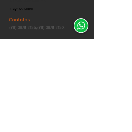
Centro - São Luís, MA
Cep:
65020070
Contatos
(98) 3878-2155;
(98) 3878-2150.
Tel. comercial: (98) 98405-0758
fortcenter@gmail.com
Canais de Segurança
Central de
atendimentos
Política de Privacidade Whirlpool
Política de Envio, Troca, Devolução e
Reembolso
Entregas de 10 a 15 dias
Formas de Pagamento