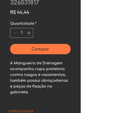
326031817
Preço
R$ 44,44
Quantidade
*
Compar
A Mangueira de Drenagem 
acompanha capa protetora 
contra rasgos e vazamentos, 
também possui abraçadeiras 
e peças de fixação no 
gabinete.
Institucional