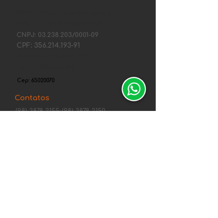
©2022 por Fort Center Refrigeração.
FORT CENTER REFRIGERACAO LTDA.
CNPJ:
03.238.203
/0001-09
CPF:
356.214.193-91
Rua Barão de Itapary, 70A,
Centro - São Luís, MA
Cep:
65020070
Contatos
(98) 3878-2155;
(98) 3878-2150.
Tel. comercial: (98) 98405-0758
fortcenter@gmail.com
Canais de Segurança