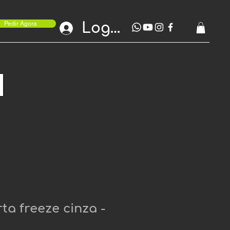
Login
Pedir Agora
ta freeze cinza -