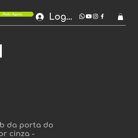
Login
Pedir Agora
b da porta do
or cinza -