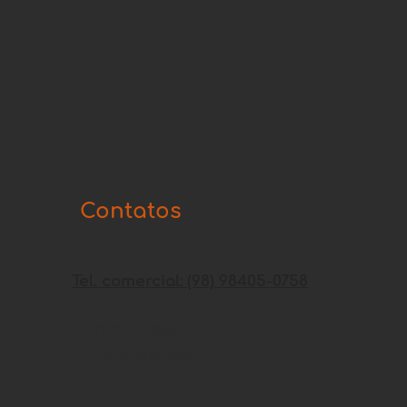
Contatos
Tel. comercial: (98) 98405-0758
fortcenter@gmail.com
Tel: (98) 3878-2155