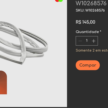
W10268576
SKU: W10268576
Preço
R$ 145,00
Quantidade
*
Somente 2 em es
Compar