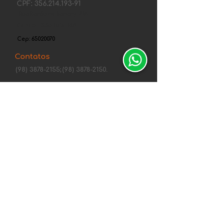
CPF:
356.214.193-91
Rua Barão de Itapary, 70A,
Centro - São Luís, MA
Cep:
65020070
Contatos
(98) 3878-2155;
(98) 3878-2150.
Tel. comercial: (98) 98405-0758
fortcenter@gmail.com
Canais de Segurança
Central de
atendimentos
Política de Privacidade Whirlpool
Política de Envio, Troca, Devolução e
Reembolso