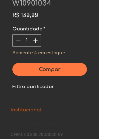
W10901034
Preço
R$ 139,99
Quantidade
*
Somente 4 em estoque
Compar
Filtro purificador
Institucional
©2022 por Fort Center Refrigeração.
FORT CENTER REFRIGERACAO LTDA.
CNPJ:
03.238.203
/0001-09