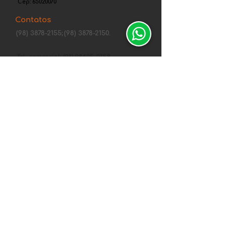
Cep:
65020070
Contatos
(98) 3878-2155;
(98) 3878-2150.
Tel. comercial: (98) 98405-0758
fortcenter@gmail.com
Canais de Segurança
Central de
atendimentos
Política de Privacidade Whirlpool
Política de Envio, Troca, Devolução e
Reembolso
Entregas de 10 a 15 dias
Formas de Pagamento