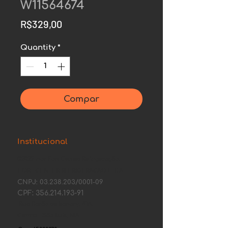
W11564674
Price
R$329,00
Quantity
*
Compar
Institucional
©2022 por Fort Center Refrigeração.
FORT CENTER REFRIGERACAO LTDA.
CNPJ:
03.238.203
/0001-09
CPF:
356.214.193-91
Rua Barão de Itapary, 70A,
Centro - São Luís, MA