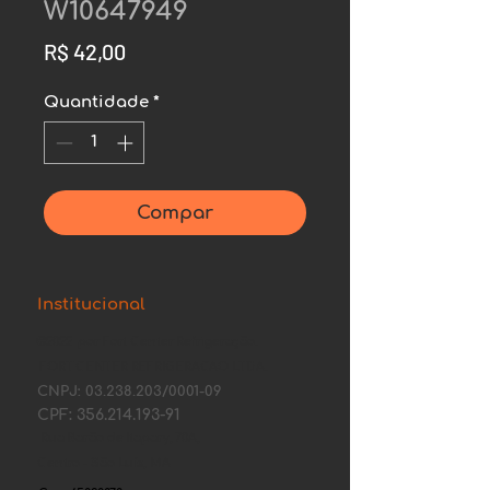
W10647949
Preço
R$ 42,00
Quantidade
*
Compar
Institucional
©2022 por Fort Center Refrigeração.
FORT CENTER REFRIGERACAO LTDA.
CNPJ:
03.238.203
/0001-09
CPF:
356.214.193-91
Rua Barão de Itapary, 70A,
Centro - São Luís, MA