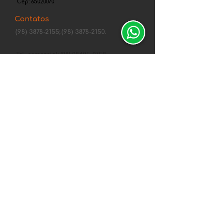
Cep:
65020070
Contatos
(98) 3878-2155;
(98) 3878-2150.
Tel. comercial: (98) 98405-0758
fortcenter@gmail.com
Canais de Segurança
Central de
atendimentos
Política de Privacidade Whirlpool
Política de Envio, Troca, Devolução e
Reembolso
Entregas de 10 a 15 dias
Formas de Pagamento