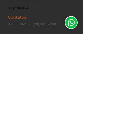
Centro - São Luís, MA
Cep:
65020070
Contatos
(98) 3878-2155;
(98) 3878-2150.
Tel. comercial: (98) 98405-0758
fortcenter@gmail.com
Canais de Segurança
Central de
atendimentos
Política de Privacidade Whirlpool
Política de Envio, Troca, Devolução e
Reembolso
Entregas de 10 a 15 dias
Formas de Pagamento