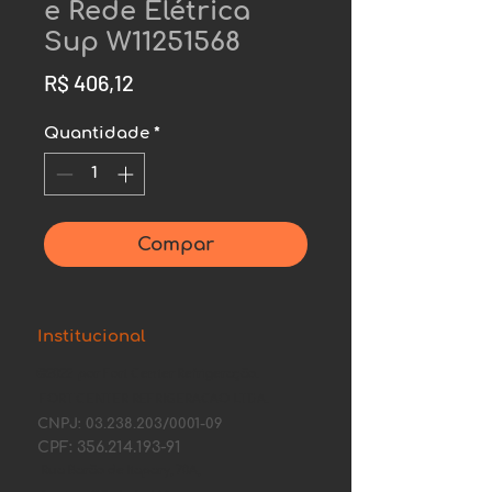
e Rede Elétrica
Sup W11251568
Preço
R$ 406,12
Quantidade
*
Compar
Institucional
©2022 por Fort Center Refrigeração.
FORT CENTER REFRIGERACAO LTDA.
CNPJ:
03.238.203
/0001-09
CPF:
356.214.193-91
Rua Barão de Itapary, 70A,